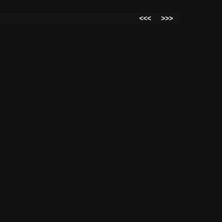
<<<
>>>