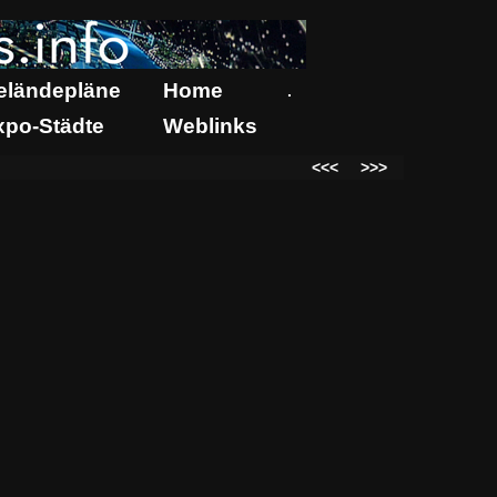
eländepläne
Home
.
xpo-Städte
Weblinks
<<<
>>>