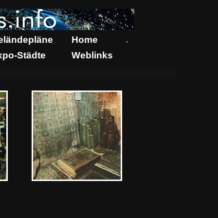
eländepläne
Home
.
xpo-Städte
Weblinks